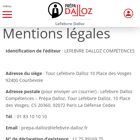
menu
Mentions légales
Identification de l’éditeur
: LEFEBVRE DALLOZ COMPÉTENCES
Adresse du siège
: Tour Lefebvre Dalloz 10 Place des Vosges
92400 Courbevoie
Adresse postale
(pour envoyer un courrier) : Lefebvre Dalloz
Compétences – Prépa Dalloz, Tour Lefebvre Dalloz, 10 Place
des Vosges, CS 20360, 92072 Paris La Défense Cedex
Tél
. : 01 83 10 10 10
Email
: prepa-dalloz@lefebvre-dalloz.fr
N° de déclaration d’existence
: 11 75 39169 75