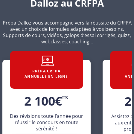
Dalloz au CRFPA
Prépa Dalloz vous accompagne vers la réussite du CRFPA
avec un choix de formules adaptées à vos besoins.
Supports de cours, vidéos, galops d’essai corrigés, quizz,
webclasses, coaching…
PRÉPA CRFPA
ANNUELLE EN LIGNE
ANN
+
2 100
€
2
TTC
Des révisions toute l’année pour
Assistez a
réussir le concours en toute
aux ent
sérénité !
prof