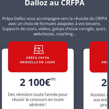
Dalloz au CRFPA
Prépa Dalloz vous accompagne vers la réussite du CRFPA
avec un choix de formules adaptées à vos besoins.
Supports de cours, vidéos, galops d’essai corrigés, quizz,
webclasses, coaching…
PRÉPA CRFPA
ANNUELLE EN LIGNE
ANN
+
2 100
€
2
TTC
Des révisions toute l’année pour
Assistez a
réussir le concours en toute
aux ent
sérénité !
prof