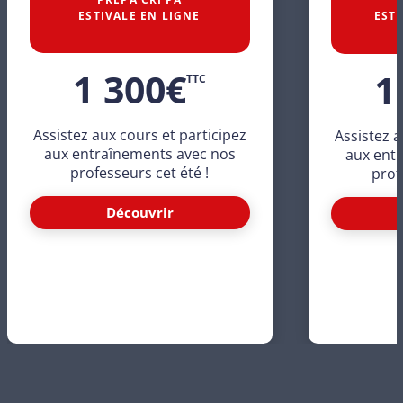
ESTIVALE EN LIGNE
ESTI
1 300
€
1
TTC
Assistez aux cours et participez
Assistez a
aux entraînements avec nos
aux ent
professeurs cet été !
prof
Découvrir