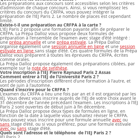
Les préparations aux concours sont accessibles selon les critères
d’admission de chaque concours. Ainsi, si vous remplissez les
critères du concours du CRFPA, vous pouvez intégrer la
préparation de l’IEJ Paris 2. Le nombre de places est cependant
limité.
Existe-t-il une préparation au CRFPA à la carte ?
L’IEJ Paris 2 propose une formation payante afin de préparer le
CRFPA. La Prépa Dalloz vous propose deux formules de
préparation à l’ensemble de l’examen avec stage d’été intégré :
une
prépa annuelle
et une
prépa estivale
. La Prépa Dalloz
organise également une
session annuelle en ligne
et une
session
estivale en ligne
sans stage d’été. Ces quatre formules de la Prépa
Dalloz vous préparent à toutes les épreuves du CRFPA, écrites
comme orales.
La Prépa Dalloz propose également des préparations ciblées, par
exemple sur la
note de synthèse
.
Votre inscription à l’IEJ Pierre Raynaud Paris 2 Assas
Comment entrer à l’IEJ de l’Université Paris 2 ?
Les périodes d’inscription diffèrent d’une formation à l’autre, et
vont de juin à l’automne.
Quand s’inscrire pour le CRFPA ?
L’examen du CRFPA a lieu une fois par an et il est organisé par les
IEJ. Vous devez vous inscrire auprès de l’IEJ de votre choix avant le
31 décembre de l’année précédant l’examen. Les inscriptions à l’IEJ
Paris 2 sont ouvertes de début juin à fin décembre.
La Prépa Dalloz propose deux types de formules en ligne, en
fonction de la date à laquelle vous souhaitez réviser le CRFPA.
Vous pouvez vous inscrire pour une formule annuelle
avec
ou
sans
stage d’été, ou si vous préférez, pour une formule estivale
avec
ou
sans
stage d’été.
Quels sont l’adresse et le téléphone de l’IEJ Paris 2 ?
IEJ Paris 2