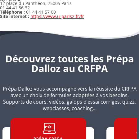
12 place du Panthéon, 75005 Paris
01.44.41.56.32
Téléphone :
01 44 41 57 00
Site internet :
https://www.u-paris2.fr/fr
Découvrez toutes les Prépa
Dalloz au CRFPA
Prépa Dalloz vous accompagne vers la réussite du CRFPA
avec un choix de formules adaptées à vos besoins.
Supports de cours, vidéos, galops d’essai corrigés, quizz,
webclasses, coaching…
PRÉPA CRFPA