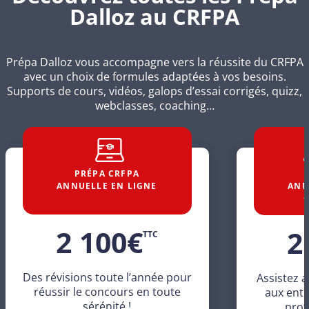
Dalloz au CRFPA
Prépa Dalloz vous accompagne vers la réussite du CRFPA
avec un choix de formules adaptées à vos besoins.
Supports de cours, vidéos, galops d’essai corrigés, quizz,
webclasses, coaching…
PRÉPA CRFPA
ANNUELLE EN LIGNE
ANN
+
2 100
€
2
TTC
Des révisions toute l’année pour
Assistez a
réussir le concours en toute
aux ent
sérénité !
prof