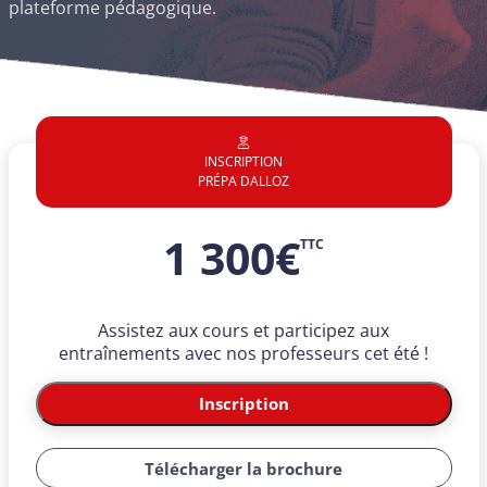
plateforme pédagogique.
INSCRIPTION
PRÉPA DALLOZ
1 300
€
TTC
Assistez aux cours et participez aux
entraînements avec nos professeurs cet été !
quantité
de
Inscription
Prépa
CRFPA
estivale
en
Télécharger la brochure
ligne