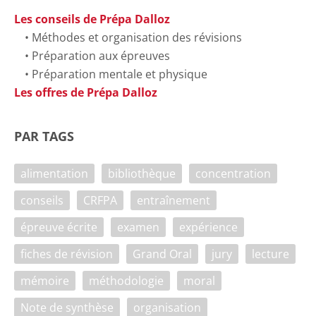
Les conseils de Prépa Dalloz
Méthodes et organisation des révisions
Préparation aux épreuves
Préparation mentale et physique
Les offres de Prépa Dalloz
PAR TAGS
alimentation
bibliothèque
concentration
conseils
CRFPA
entraînement
épreuve écrite
examen
expérience
fiches de révision
Grand Oral
jury
lecture
mémoire
méthodologie
moral
Note de synthèse
organisation