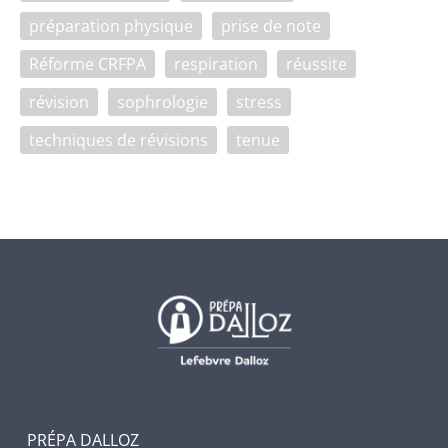
préparation physique
prise de note
Réforme CRFPA
respiration
réussite
révision
sophrologie
stress
techniques de révisions
tenue
PRÉPA DALLOZ