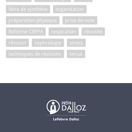
Note de synthèse
organisation
préparation physique
prise de note
Réforme CRFPA
respiration
réussite
révision
sophrologie
stress
techniques de révisions
tenue