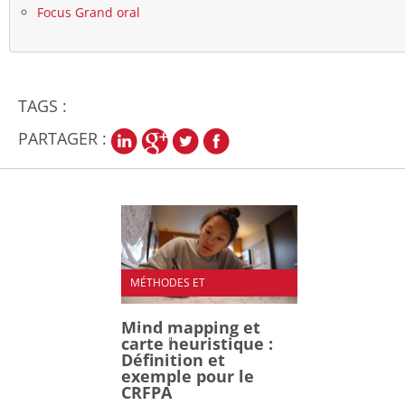
Focus Grand oral
TAGS :
PARTAGER :
MÉTHODES ET
ORGANISATION DES
Mind mapping et
RÉVISIONS
carte heuristique :
Définition et
exemple pour le
CRFPA