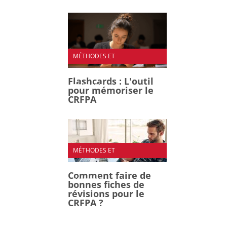
MÉTHODES ET
ORGANISATION DES
Flashcards : L'outil
RÉVISIONS
pour mémoriser le
CRFPA
MÉTHODES ET
ORGANISATION DES
Comment faire de
RÉVISIONS
bonnes fiches de
révisions pour le
CRFPA ?