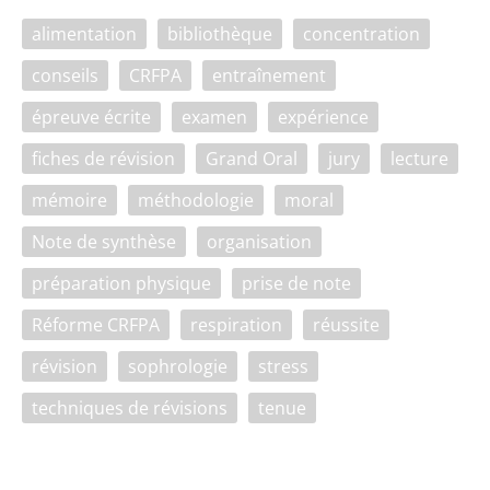
alimentation
bibliothèque
concentration
conseils
CRFPA
entraînement
épreuve écrite
examen
expérience
fiches de révision
Grand Oral
jury
lecture
mémoire
méthodologie
moral
Note de synthèse
organisation
préparation physique
prise de note
Réforme CRFPA
respiration
réussite
révision
sophrologie
stress
techniques de révisions
tenue